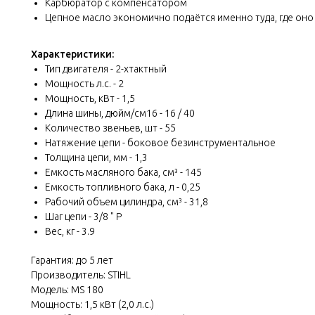
Карбюратор с компенсатором
Цепное масло экономично подаётся именно туда, где он
Характеристики:
Тип двигателя - 2-хтактный
Мощность л.с. - 2
Мощность, кВт - 1,5
Длина шины, дюйм/см16 - 16 / 40
Количество звеньев, шт - 55
Натяжение цепи - боковое безинструментальное
Толщина цепи, мм - 1,3
Емкость масляного бака, см³ - 145
Емкость топливного бака, л - 0,25
Рабочий объем цилиндра, см³ - 31,8
Шаг цепи - 3/8 " P
Вес, кг - 3.9
Гарантия: до 5 лет
Производитель: STIHL
Модель: MS 180
Мощность: 1,5 кВт (2,0 л.с.)